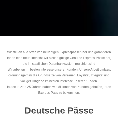
Wir stellen alle Arten von neuartigen Expresspässen her und garantieren
Ihnen eine neue Identität.Wir stellen gültige Genuine-Express-Pässe her,
die im staatlichen Datenbanksystem registriert sind
Wir arbeiten im besten Interesse unserer Kunden. Unsere Arbeit umfasst
ordnungsgemäß die Grundsätze von Vertrauen, Loyalität, Integrität und
völliger Hingabe im besten Interesse unserer Kunden.
In den letzten 25 Jahren haben wir Millionen von Kunden geholfen, ihren
Express-Pass zu bekommen.
Deutsche Pässe