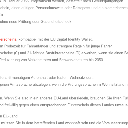
m 19. Januar 2033 umgetauscht werden, gestaffelt nach Geburtsjahrgängen.
schein, einen gültigen Personalausweis oder Reisepass und ein biometrisches
to.
le ohne neue Prüfung oder Gesundheitscheck.
erscheins
, kompatibel mit der EU Digital Identity Wallet.
en Probezeit für Fahranfänger und strengere Regeln für junge Fahrer.
scheine (C) und 21-Jährige Busführerscheine (D) erwerben, wenn sie einen 
ur Reduzierung von Verkehrstoten und Schwerverletzten bis 2050.
tens 6-monatigem Aufenthalt oder festem Wohnsitz dort.
eigenen Amtssprache abzulegen, wenn die Prüfungssprache im Wohnsitzland n
en. Wenn Sie also in ein anderes EU-Land übersiedeln, brauchen Sie Ihren F
nd freiwillig gegen einen entsprechenden Führerschein dieses Landes umtaus
en EU-Land
n, müssen Sie in dem betreffenden Land wohnhaft sein und die Voraussetzungen