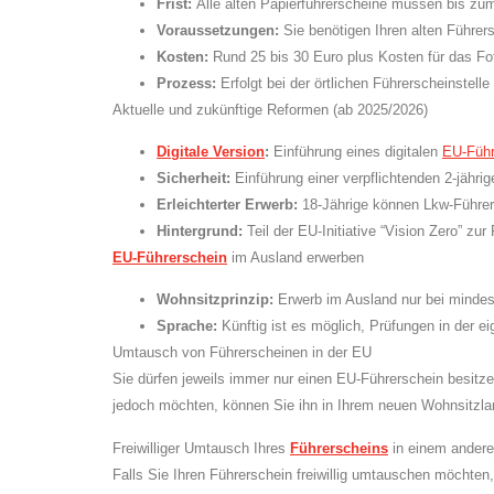
Frist:
Alle alten Papierführerscheine müssen bis zu
Voraussetzungen:
Sie benötigen Ihren alten Führer
Kosten:
Rund 25 bis 30 Euro plus Kosten für das Fo
Prozess:
Erfolgt bei der örtlichen Führerscheinstel
Aktuelle und zukünftige Reformen (ab 2025/2026)
Digitale Version
:
Einführung eines digitalen
EU-Führ
Sicherheit:
Einführung einer verpflichtenden 2-jährig
Erleichterter Erwerb:
18-Jährige können Lkw-Führer
Hintergrund:
Teil der EU-Initiative “Vision Zero” z
EU-Führerschein
im Ausland erwerben
Wohnsitzprinzip:
Erwerb im Ausland nur bei mindes
Sprache:
Künftig ist es möglich, Prüfungen in der 
Umtausch von Führerscheinen in der EU
Sie dürfen jeweils immer nur einen EU-Führerschein besitz
jedoch möchten, können Sie ihn in Ihrem neuen Wohnsitzla
Freiwilliger Umtausch Ihres
Führerscheins
in einem ander
Falls Sie Ihren Führerschein freiwillig umtauschen möchte