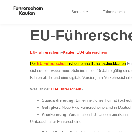
Startseite
Führerschein
EU-Führersche
EU-Führerschein
–
Kaufen EU-Führerschein
Der
EU-Führerschein
ist der einheitliche, Scheckkarten
-Fo
sicherstellt, wobei neue Scheine meist 15 Jahre gültig sind
Fahren ab 17 und eine digitale Version, um Verkehrssicherh
Was ist der
EU-Führerschein
?
Standardisierung:
Ein einheitliches Format (Scheckk
Gültigkeit:
Neue Pkw-Führerscheine sind in Deutschl
Anerkennung:
Wird in allen EU-Ländern anerkannt.
Umtausch alter Führerscheine