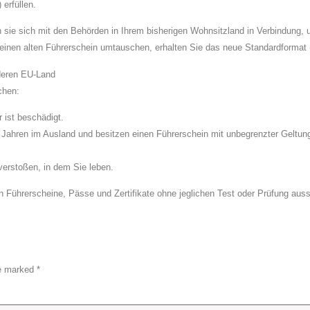
erfüllen.
sie sich mit den Behörden in Ihrem bisherigen Wohnsitzland in Verbindung, u
inen alten Führerschein umtauschen, erhalten Sie das neue Standardformat (s
deren EU-Land
chen:
 ist beschädigt.
i Jahren im Ausland und besitzen einen Führerschein mit unbegrenzter Geltung
erstoßen, in dem Sie leben.
 Führerscheine, Pässe und Zertifikate ohne jeglichen Test oder Prüfung ausst
re marked
*