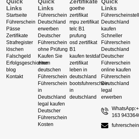
Quick
Quick
Zertifikate
Quick
Links
Links
Links
goethe
Startseite
Führerschein
zertifikat
Führerscheinstel
Führerschein
Deutschland
mpu zertifikat
Deutschland
Pässe
erwerben
telc B1
kaufen
Zertifikate
Deutscher
prufung
Schneller
Strafregister
Führerschein
osd zertifikat
Führerschein
löschen
ohne Prüfung
B1
Deutschland
Falschgeld
Kaufen Sie
kaufen testdaf
Deutscher
Erfolgsgeschichten
einen
zertifikat
Führerschein
blog
deutschen
leben in
online kaufen
Kontakt
Führerschein
deutschland
Führerschein
Führerschein
bootsfuhrerschein
Deutschland
in
in
legal
Deutschland
deutschland
erwerben
legal kaufen
WhatsApp:+
Deutscher
163 943364
Führerschein
Kosten
fuhrersche